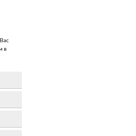
Вас
м в