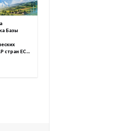
а
ка Базы
ческих
P стран ЕС...