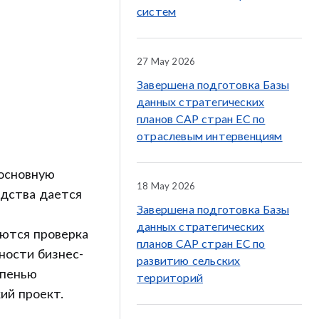
систем
27 May 2026
Завершена подготовка Базы
данных стратегических
планов CAP стран ЕС по
отраслевым интервенциям
 основную
18 May 2026
одства дается
Завершена подготовка Базы
данных стратегических
яются проверка
планов CAP стран ЕС по
ности бизнес-
развитию сельских
епенью
территорий
кий проект.