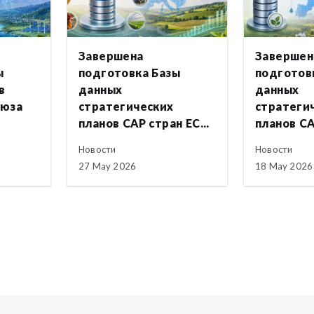
Завершена
Завершен
ы
подготовка Базы
подготов
в
данных
данных
оюза
стратегических
стратеги
планов CAP стран ЕС...
планов CA
Новости
Новости
27 May 2026
18 May 2026