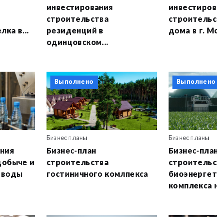
инвестирования
инвестиров
строительства
строительс
ка в...
резиденций в
дома в г. М
одинцовском...
Выполнено
Выполнено
Бизнес планы
Бизнес планы
ания
Бизнес-план
Бизнес-пла
добыче и
строительства
строительс
 воды
гостиничного комлпекса
биоэнергет
комплекса н