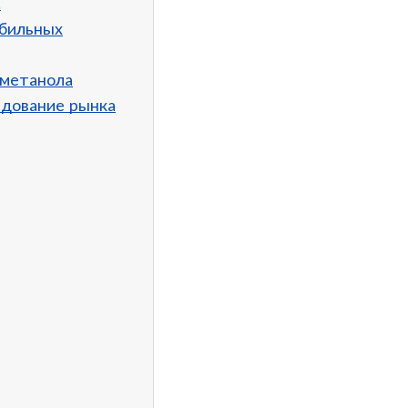
.
обильных
 метанола
едование рынка