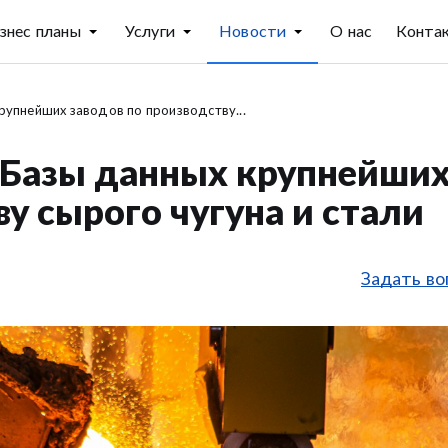
знес планы
Услуги
Новости
О нас
Конта
упнейших заводов по производству...
 Базы данных крупнейши
у сырого чугуна и стали
Задать во