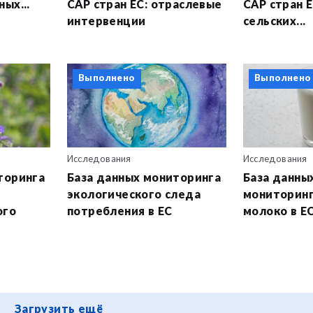
ых...
CAP стран ЕС: отраслевые
CAP стран Е
интервенции
сельских...
Выполнено
Выполнено
Исследования
Исследования
торинга
База данных мониторинга
База данны
экологического следа
мониторинг
ого
потребления в ЕС
молоко в Е
Загрузить ещё