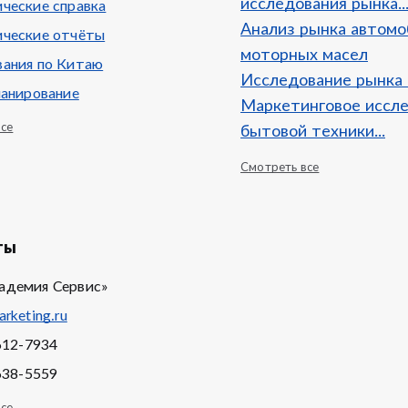
исследования рынка..
ческие справка
Анализ рынка автом
ческие отчёты
моторных масел
ания по Китаю
Исследование рынка
ланирование
Маркетинговое иссл
все
бытовой техники...
Смотреть все
ты
адемия Сервис»
rketing.ru
612-7934
638-5559