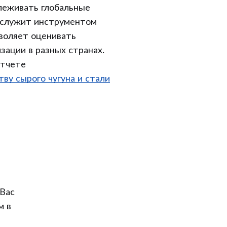
леживать глобальные
 служит инструментом
зволяет оценивать
зации в разных странах.
отчете
ву сырого чугуна и стали
Вас
м в