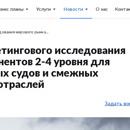
знес планы
Услуги
Новости
О нас
Конта
ования мирового рынка...
етингового исследования
ентов 2-4 уровня для
х судов и смежных
отраслей
Задать во