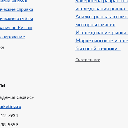
ания рынков
Завершена разработк
исследования рынка..
ческие справка
Анализ рынка автом
ческие отчёты
моторных масел
ания по Китаю
Исследование рынка
ланирование
Маркетинговое иссл
все
бытовой техники...
Смотреть все
ты
адемия Сервис»
rketing.ru
612-7934
638-5559