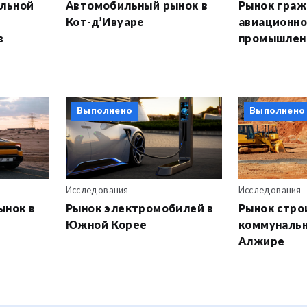
ельной
Автомобильный рынок в
Рынок граж
Кот-д’Ивуаре
авиационн
в
промышленн
Выполнено
Выполнено
Исследования
Исследования
ынок в
Рынок электромобилей в
Рынок стро
Южной Корее
коммунальн
Алжире