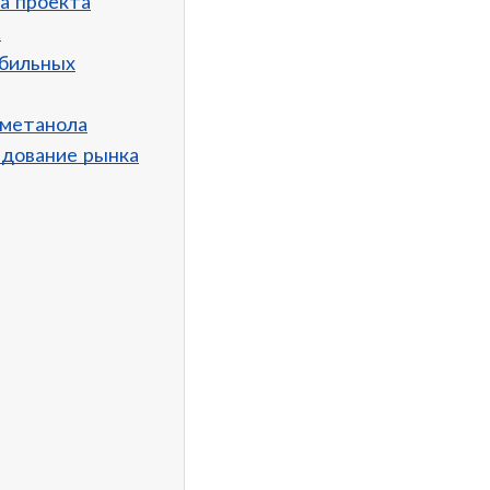
а проекта
.
обильных
 метанола
едование рынка