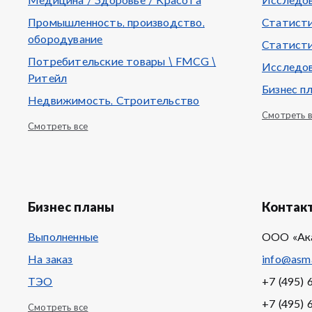
Медицина / Здоровье / Красота
Исследов
Промышленность, производство,
Статисти
обородувание
Статисти
Потребительские товары \ FMCG \
Исследов
Ритейл
Бизнес п
Недвижимость, Строительство
Смотреть 
Смотреть все
Бизнес планы
Контак
Выполненные
ООО «Ак
На заказ
info@asma
ТЭО
+7 (495) 
+7 (495) 
Смотреть все