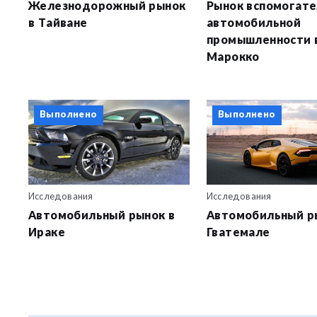
Железнодорожный рынок
Рынок вспомогат
в Тайване
автомобильной
промышленности 
Марокко
Выполнено
Выполнено
Исследования
Исследования
Автомобильный рынок в
Автомобильный р
Ираке
Гватемале