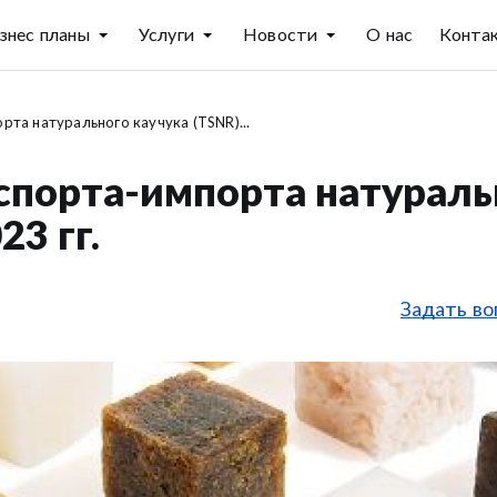
знес планы
Услуги
Новости
О нас
Конта
рта натурального каучука (TSNR)...
спорта-импорта натураль
23 гг.
Задать во