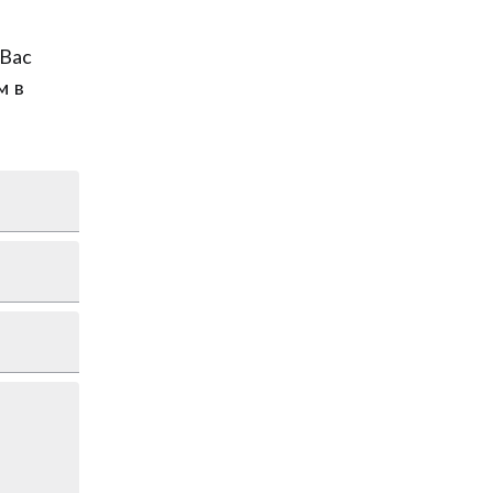
Вас
м в