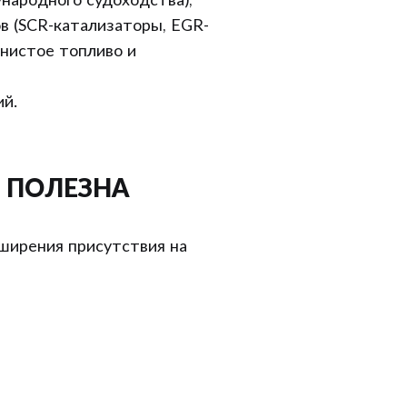
народного судоходства);
в (SCR-катализаторы, EGR-
рнистое топливо и
ий.
 ПОЛЕЗНА
ширения присутствия на