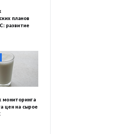
х
ских планов
С: развитие
х мониторинга
а цен на сырое
С