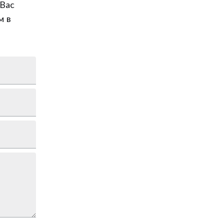
Вас
м в