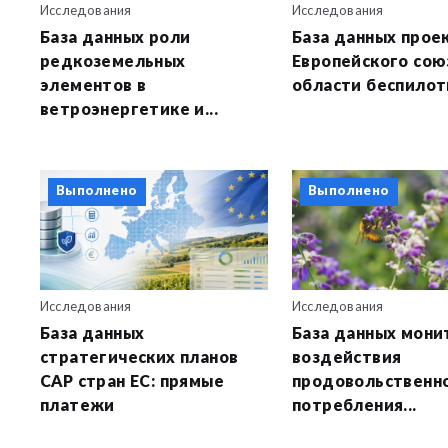
Исследования
Исследования
База данных роли
База данных прое
редкоземельных
Европейского сою
элементов в
области беспилотн
ветроэнергетике и...
Выполнено
Выполнено
Исследования
Исследования
База данных
База данных мони
стратегических планов
воздействия
CAP стран ЕС: прямые
продовольственн
платежи
потребления...