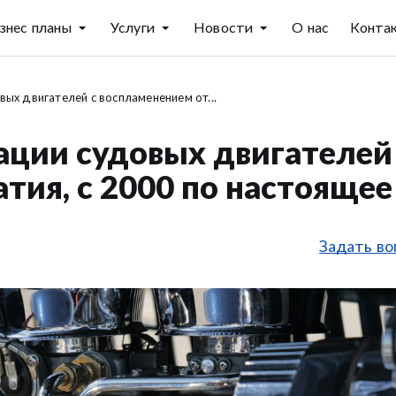
знес планы
Услуги
Новости
О нас
Конта
ых двигателей с воспламенением от...
ации судовых двигателей
тия, с 2000 по настоящее
Задать во