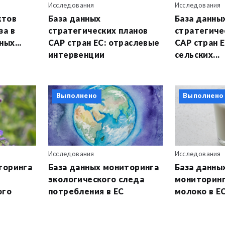
Исследования
Исследования
ктов
База данных
База данны
за в
стратегических планов
стратегиче
ых...
CAP стран ЕС: отраслевые
CAP стран Е
интервенции
сельских...
Выполнено
Выполнено
Исследования
Исследования
торинга
База данных мониторинга
База данны
экологического следа
мониторинг
ого
потребления в ЕС
молоко в Е