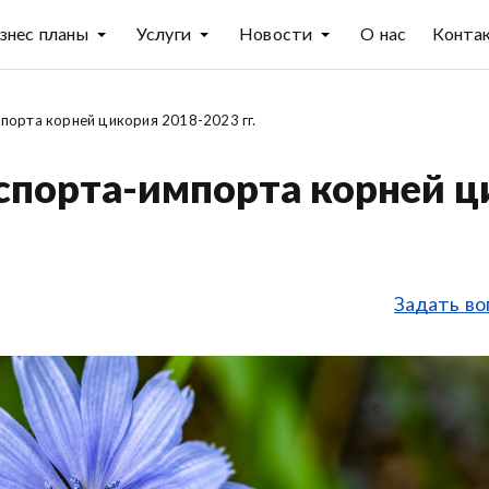
знес планы
Услуги
Новости
О нас
Конта
порта корней цикория 2018-2023 гг.
кспорта-импорта корней ц
Задать во