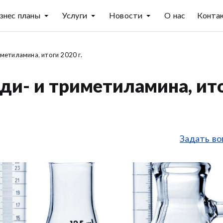
знес планы
Услуги
Новости
О нас
Конта
метиламина, итоги 2020 г.
ди- и триметиламина, ит
Задать во