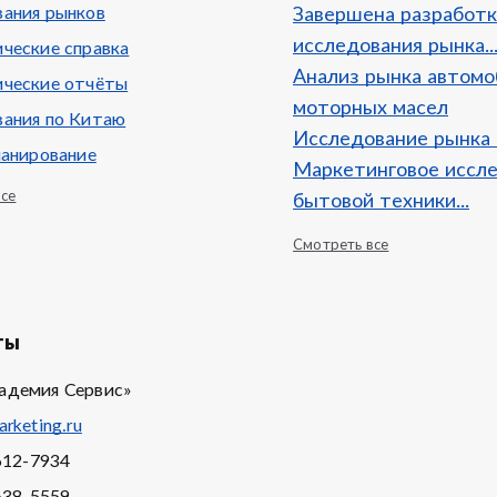
ания рынков
Завершена разработк
исследования рынка..
ческие справка
Анализ рынка автом
ческие отчёты
моторных масел
ания по Китаю
Исследование рынка
ланирование
Маркетинговое иссл
все
бытовой техники...
Смотреть все
ты
адемия Сервис»
rketing.ru
612-7934