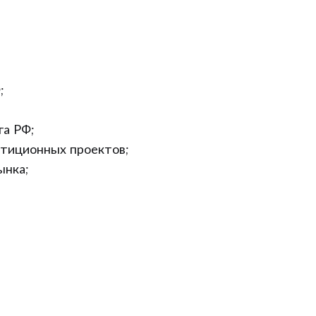
;
а РФ;
стиционных проектов;
ынка;