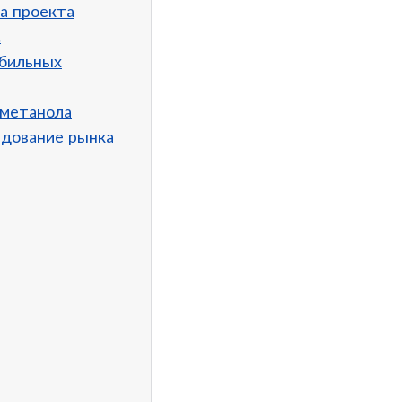
а проекта
.
обильных
 метанола
едование рынка