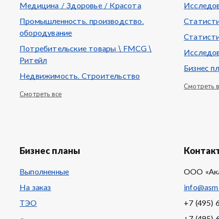
Медицина / Здоровье / Красота
Исследов
Промышленность, производство,
Статисти
обородувание
Статисти
Потребительские товары \ FMCG \
Исследов
Ритейл
Бизнес п
Недвижимость, Строительство
Смотреть 
Смотреть все
Бизнес планы
Контак
Выполненные
ООО «Ак
На заказ
info@asma
ТЭО
+7 (495) 