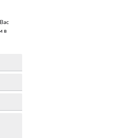
Вас
м в