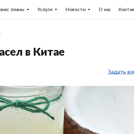
знес планы
Услуги
Новости
О нас
Конта
е
асел в Китае
Задать во