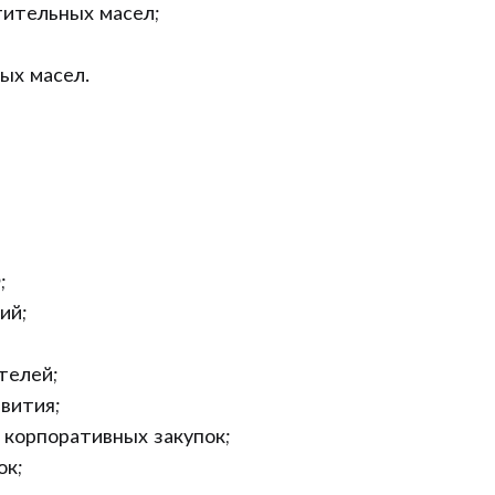
тительных масел;
ых масел.
;
ий;
телей;
вития;
 корпоративных закупок;
ок;