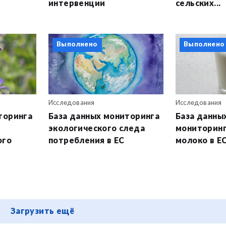
интервенции
сельских...
Выполнено
Выполнено
Исследования
Исследования
торинга
База данных мониторинга
База данны
экологического следа
мониторинг
ого
потребления в ЕС
молоко в Е
Загрузить ещё