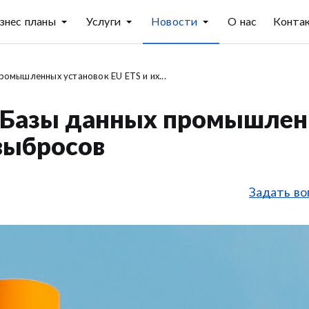
знес планы
Услуги
Новости
О нас
Конта
омышленных установок EU ETS и их...
а Базы данных промышле
 выбросов
Задать во