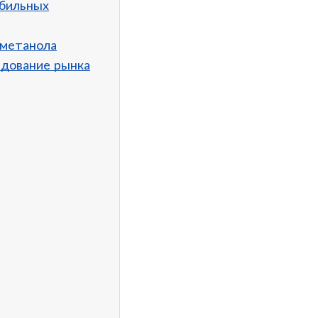
обильных
 метанола
едование рынка