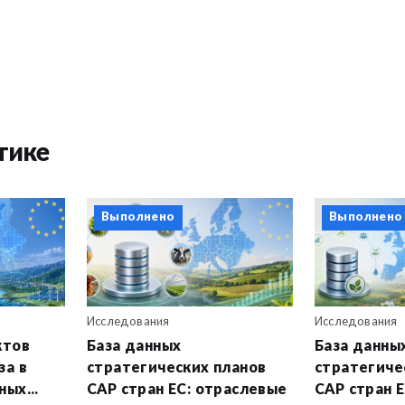
тике
Выполнено
Выполнено
Исследования
Исследования
ктов
База данных
База данны
за в
стратегических планов
стратегиче
ых...
CAP стран ЕС: отраслевые
CAP стран Е