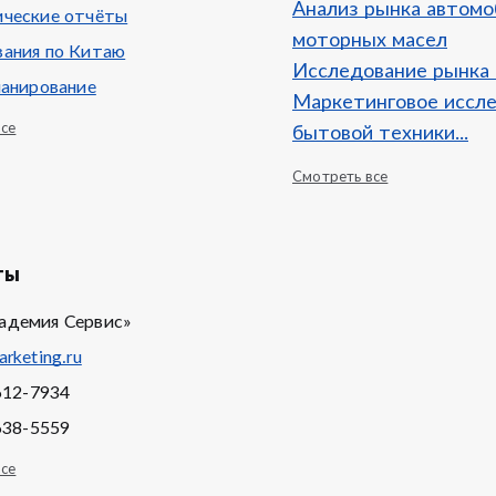
Анализ рынка автом
ческие отчёты
моторных масел
ания по Китаю
Исследование рынка
ланирование
Маркетинговое иссл
все
бытовой техники...
Смотреть все
ты
адемия Сервис»
rketing.ru
612-7934
638-5559
все