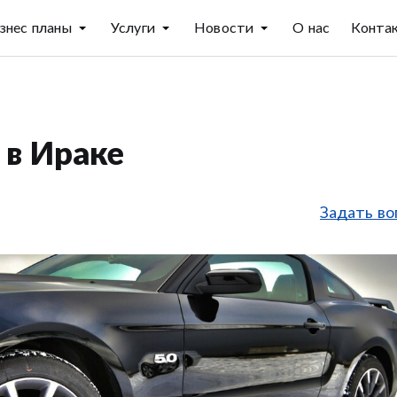
знес планы
Услуги
Новости
О нас
Конта
в Ираке
Задать во