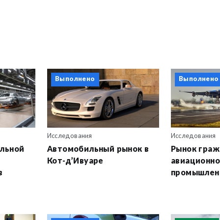
Выполнено
Выполнено
Исследования
Исследования
ельной
Автомобильный рынок в
Рынок граж
Кот-д’Ивуаре
авиационн
в
промышленн