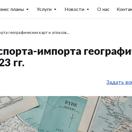
знес планы
Услуги
Новости
О нас
Конта
рта географических карт и атласов...
кспорта-импорта географ
3 гг.
Задать во